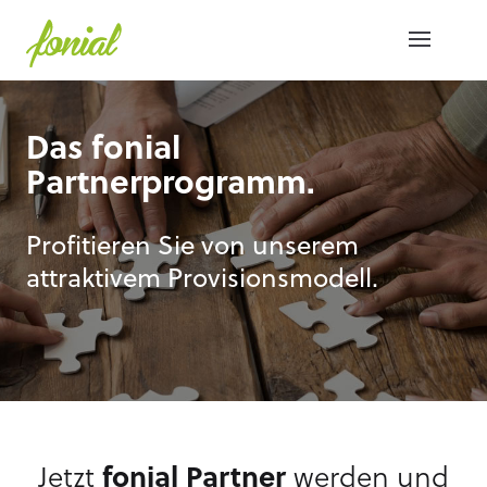
Das fonial
Partnerprogramm.
Profitieren Sie von unserem
attraktivem Provisionsmodell.
Jetzt
fonial Partner
werden und