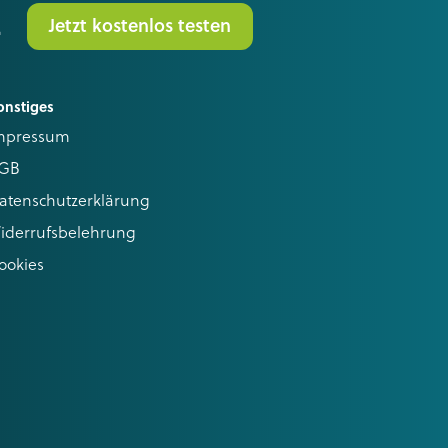
.
Jetzt kostenlos testen
onstiges
mpressum
GB
atenschutzerklärung
iderrufsbelehrung
ookies