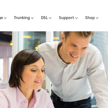
ge
Trunking
DSL
Support
Shop