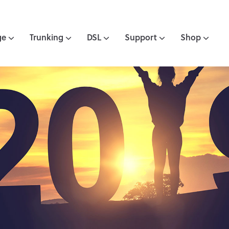
ge
Trunking
DSL
Support
Shop