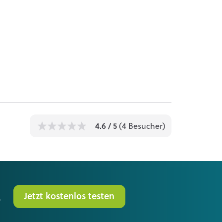
1
1
1
1
1
4.6
/ 5
(
4
Besucher)
.
Jetzt kostenlos testen