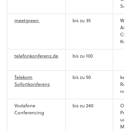
Scre
meetgreen
bis zu 35
Webk
Aufz
Chat
Kund
telefonkonferenz.de
bis zu 100
Telekom
bis zu 50
kein
Sofortkonferenz
Regi
notw
Vodafone
bis zu 240
Onli
Conferencing
Präs
und 
Meet