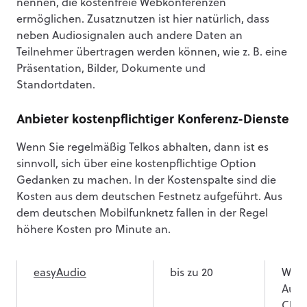
nennen, die kostenfreie Webkonferenzen
ermöglichen. Zusatznutzen ist hier natürlich, dass
neben Audiosignalen auch andere Daten an
Teilnehmer übertragen werden können, wie z. B. eine
Präsentation, Bilder, Dokumente und
Standortdaten.
Anbieter kostenpflichtiger Konferenz-Dienste
Anbieter
Teilnehmerzahl
Funk
Wenn Sie regelmäßig Telkos abhalten, dann ist es
sinnvoll, sich über eine kostenpflichtige Option
central-meeting
unbegrenzt
Onli
Gedanken zu machen. In der Kostenspalte sind die
Kund
Kosten aus dem deutschen Festnetz aufgeführt. Aus
ohn
dem deutschen Mobilfunknetz fallen in der Regel
Insta
höhere Kosten pro Minute an.
Mits
easyAudio
bis zu 20
Webk
Aufz
Chat