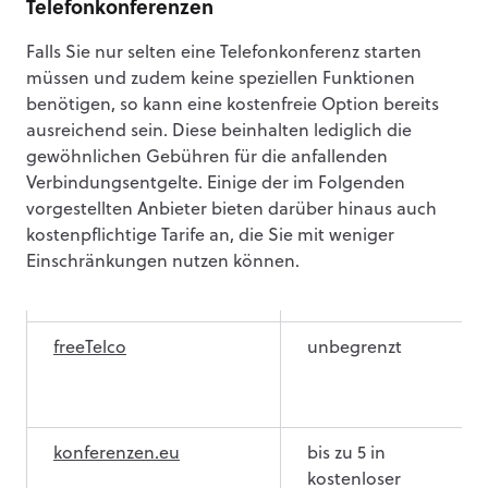
Telefonkonferenzen
Falls Sie nur selten eine Telefonkonferenz starten
müssen und zudem keine speziellen Funktionen
Anbieter
Teilnehmeranzahl
benötigen, so kann eine kostenfreie Option bereits
ausreichend sein. Diese beinhalten lediglich die
Deutsche
unbegrenzt
gewöhnlichen Gebühren für die anfallenden
Telefonkonferenz
Verbindungsentgelte. Einige der im Folgenden
vorgestellten Anbieter bieten darüber hinaus auch
FreeConferenceCall.com
bis zu 1.000
kostenpflichtige Tarife an, die Sie mit weniger
Teilnehmer
Einschränkungen nutzen können.
freeTelco
unbegrenzt
konferenzen.eu
bis zu 5 in
kostenloser