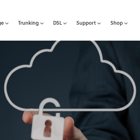
ge
Trunking
DSL
Support
Shop