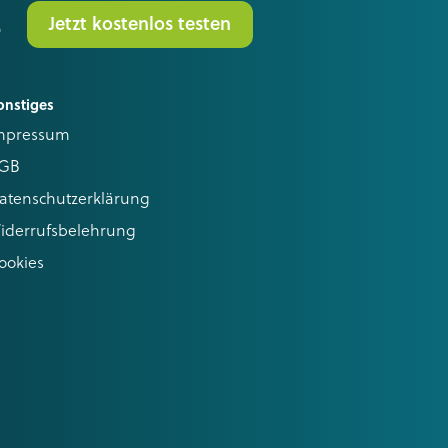
.
Jetzt kostenlos testen
onstiges
mpressum
GB
atenschutzerklärung
iderrufsbelehrung
ookies