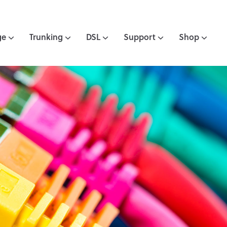
ge
Trunking
DSL
Support
Shop