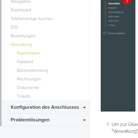
Navigation
Dashboard
Telefonanlage buchen
DSL
Bestellungen
Verwaltung
Stammdaten
Passwort
Bankverbindung
Rechnungen
Dokumente
Tickets
Konfiguration des Anschlusses
Problemlösungen
Um zur Übers
"Verwaltung"