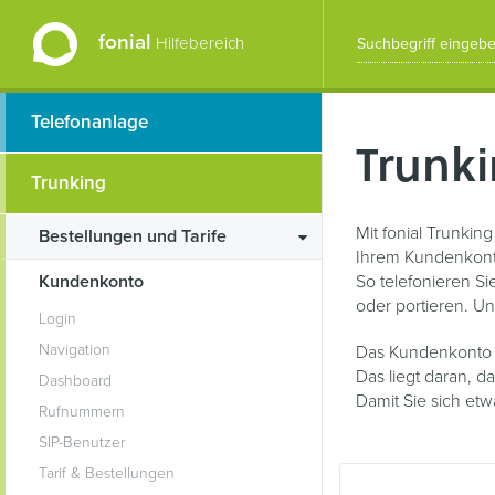
fonial
Hilfebereich
Telefonanlage
Trunk
Trunking
Mit fonial Trunkin
Bestellungen und Tarife
Ihrem Kundenkonto
Kundenkonto
So telefonieren S
oder portieren. U
Login
Navigation
Das Kundenkonto s
Das liegt daran, d
Dashboard
Damit Sie sich etw
Rufnummern
SIP-Benutzer
Tarif & Bestellungen